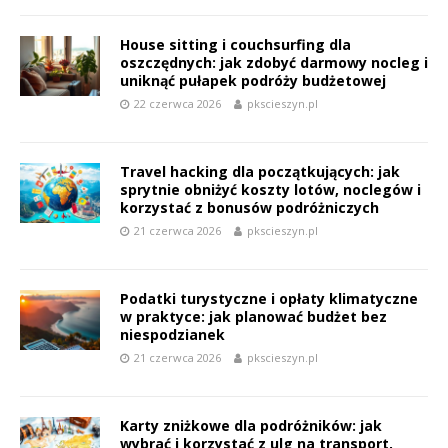
House sitting i couchsurfing dla
oszczędnych: jak zdobyć darmowy nocleg i
uniknąć pułapek podróży budżetowej
22 czerwca 2026
pkscieszyn.pl
Travel hacking dla początkujących: jak
sprytnie obniżyć koszty lotów, noclegów i
korzystać z bonusów podróżniczych
21 czerwca 2026
pkscieszyn.pl
Podatki turystyczne i opłaty klimatyczne
w praktyce: jak planować budżet bez
niespodzianek
21 czerwca 2026
pkscieszyn.pl
Karty zniżkowe dla podróżników: jak
wybrać i korzystać z ulg na transport,