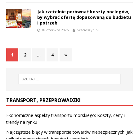
Jak rzetelnie porównać koszty noclegów,
by wybrać ofertę dopasowaną do budżetu
i potrzeb
18 czerwca 2026
pkscieszyn.pl
1
2
…
4
»
TRANSPORT, PRZEPROWADZKI
Ekonomiczne aspekty transportu morskiego: Koszty, ceny i
trendy na rynku
Najczęstsze błędy w transporcie towarów niebezpiecznych: Jak
unikać powszechnych błędów i zagrożeń.