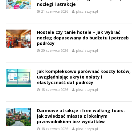
noclegi i atrakcje
21 czerwca 2026
pkscieszyn.pl
Hostele czy tanie hotele – jak wybrać
nocleg dopasowany do budżetu i potrzeb
podróży
20 czerwca 2026
pkscieszyn.pl
Jak kompleksowo porównać koszty lotów,
uwzględniając ukryte opłaty i
elastyczność dat podróży
18 czerwca 2026
pkscieszyn.pl
Darmowe atrakcje i free walking tours:
jak zwiedzać miasta z lokalnym
przewodnikiem bez wydatków
18 czerwca 2026
pkscieszyn.pl