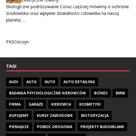
Ekologiczne podróżowanie Coraz częściej mówimy o ochronie
środowiska oraz wpływie działalności człowieka na naszą
planetę. …
PKSCieszyn
TAGI
AUDI
AUTA
AUTO
AUTO DETAILING
BADANIA PSYCHOLOGICZNE KIEROWCÓW
BIZNES
BMW
FIRMA
GARAŻE
KIEROWCA
KOSMETYKI
KUPUJEMY
KURSY ZAWODOWE
MOTORYZACJA
PIENIĄDZE
POMOC DROGOWA
PROJEKTY BUDOWLANE