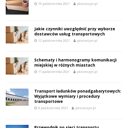
19 października 2021
pkscieszyn.pl
Jakie czynniki uwzględnić przy wyborze
dostawców usług transportowych
12 października 2021
pkscieszyn.pl
Schematy i harmonogramy komunikacji
miejskiej w różnych miastach
11 października 2021
pkscieszyn.pl
Transport ładunków ponadgabarytowych:
Wyjątkowe wymiary i procedury
transportowe
8 października 2021
pkscieszyn.pl
Przewodnik po sieci transportu