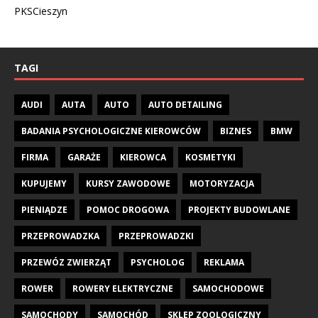
PKSCieszyn
TAGI
AUDI
AUTA
AUTO
AUTO DETAILING
BADANIA PSYCHOLOGICZNE KIEROWCÓW
BIZNES
BMW
FIRMA
GARAŻE
KIEROWCA
KOSMETYKI
KUPUJEMY
KURSY ZAWODOWE
MOTORYZACJA
PIENIĄDZE
POMOC DROGOWA
PROJEKTY BUDOWLANE
PRZEPROWADZKA
PRZEPROWADZKI
PRZEWÓZ ZWIERZĄT
PSYCHOLOG
REKLAMA
ROWER
ROWERY ELEKTRYCZNE
SAMOCHODOWE
SAMOCHODY
SAMOCHÓD
SKLEP ZOOLOGICZNY