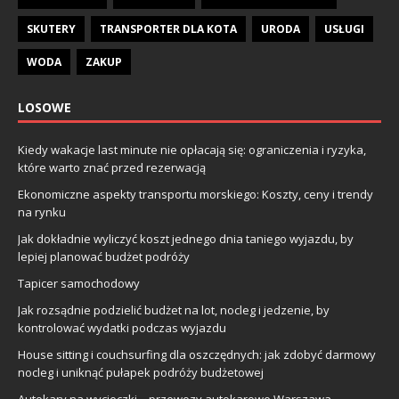
SKUTERY
TRANSPORTER DLA KOTA
URODA
USŁUGI
WODA
ZAKUP
LOSOWE
Kiedy wakacje last minute nie opłacają się: ograniczenia i ryzyka,
które warto znać przed rezerwacją
Ekonomiczne aspekty transportu morskiego: Koszty, ceny i trendy
na rynku
Jak dokładnie wyliczyć koszt jednego dnia taniego wyjazdu, by
lepiej planować budżet podróży
Tapicer samochodowy
Jak rozsądnie podzielić budżet na lot, nocleg i jedzenie, by
kontrolować wydatki podczas wyjazdu
House sitting i couchsurfing dla oszczędnych: jak zdobyć darmowy
nocleg i uniknąć pułapek podróży budżetowej