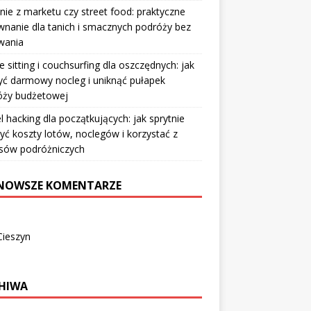
nie z marketu czy street food: praktyczne
nanie dla tanich i smacznych podróży bez
wania
 sitting i couchsurfing dla oszczędnych: jak
ć darmowy nocleg i uniknąć pułapek
óży budżetowej
l hacking dla początkujących: jak sprytnie
yć koszty lotów, noclegów i korzystać z
sów podróżniczych
NOWSZE KOMENTARZE
Cieszyn
HIWA