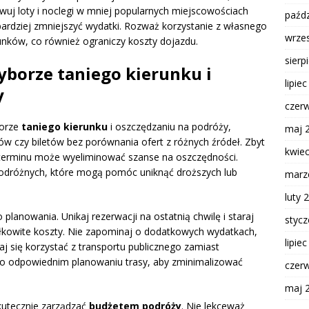
rwuj loty i noclegi w mniej popularnych miejscowościach
paźdz
bardziej zmniejszyć wydatki. Rozważ korzystanie z własnego
wrze
unków, co również ograniczy koszty dojazdu.
sierp
yborze taniego kierunku i
lipie
y
czer
borze
taniego kierunku
i oszczędzaniu na podróży,
maj 
gów czy biletów bez porównania ofert z różnych źródeł. Zbyt
kwie
 terminu może wyeliminować szanse na oszczędności.
podróżnych, które mogą pomóc uniknąć droższych lub
marz
luty 
planowania. Unikaj rezerwacji na ostatnią chwilę i staraj
styc
ałkowite koszty. Nie zapominaj o dodatkowych wydatkach,
lipie
raj się korzystać z transportu publicznego zamiast
 o odpowiednim planowaniu trasy, aby zminimalizować
czer
maj 
kutecznie zarządzać
budżetem podróży
. Nie lekceważ