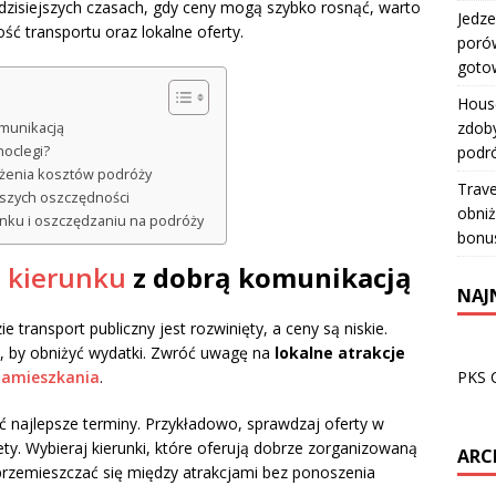
 dzisiejszych czasach, gdy ceny mogą szybko rosnąć, warto
Jedze
ść transportu oraz lokalne oferty.
porów
goto
House
zdoby
omunikacją
podr
noclegi?
iżenia kosztów podróży
Trave
szych oszczędności
obniż
nku i oszczędzaniu na podróży
bonu
o kierunku
z dobrą komunikacją
NAJ
zie transport publiczny jest rozwinięty, a ceny są niskie.
ji, by obniżyć wydatki. Zwróć uwagę na
lokalne atrakcje
PKS 
zamieszkania
.
ć najlepsze terminy. Przykładowo, sprawdzaj oferty w
ety. Wybieraj kierunki, które oferują dobrze zorganizowaną
ARC
przemieszczać się między atrakcjami bez ponoszenia