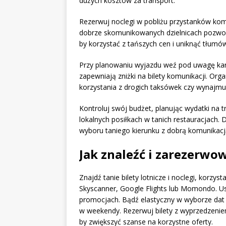
dużych kosztów za transport.
Rezerwuj noclegi w pobliżu przystanków ko
dobrze skomunikowanych dzielnicach pozwolą 
by korzystać z tańszych cen i uniknąć tłumó
Przy planowaniu wyjazdu weź pod uwagę karty
zapewniają zniżki na bilety komunikacji. Org
korzystania z drogich taksówek czy wynajm
Kontroluj swój budżet, planując wydatki na t
lokalnych posiłkach w tanich restauracja
wyboru taniego kierunku z dobrą komunikacj
Jak znaleźć i zarezerwow
Znajdź tanie bilety lotnicze i noclegi, korzys
Skyscanner, Google Flights lub Momondo. 
promocjach. Bądź elastyczny w wyborze dat 
w weekendy. Rezerwuj bilety z wyprzedzeni
by zwiększyć szanse na korzystne oferty.