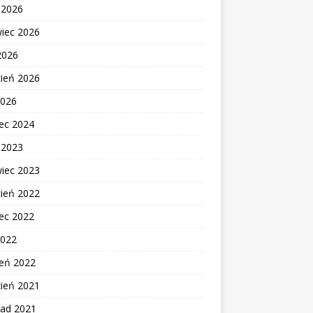
c 2026
wiec 2026
2026
cień 2026
2026
ec 2024
c 2023
wiec 2023
cień 2022
ec 2022
2022
zeń 2022
zień 2021
pad 2021