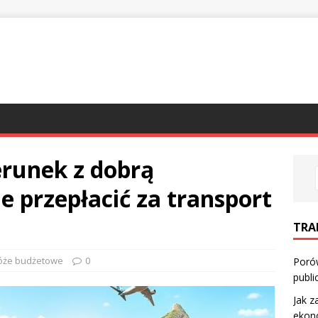
erunek z dobrą
e przepłacić za transport
TRA
óże budżetowe
0
Poró
publi
Jak z
ekon