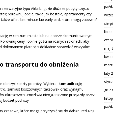
paźdz
rezerwacyjne typu Airbnb, gdzie dłuższe pobyty często
oteli; porównuj opcje, takie jak hostele, apartamenty czy
wrze
także ofert last minute lub early bird, które mogą zapewnić
sierp
lipie
izację w centrum miasta lub na dobrze skomunikowanym
czer
 Porównuj ceny i opinie gości na różnych stronach, aby
ed dokonaniem płatności dokładnie sprawdzić wszystkie
maj 
kwie
o transportu do obniżenia
marz
luty 
styc
ie obniżyć koszty podróży. Wybieraj
komunikację
metro, zamiast kosztownych taksówek oraz wynajmu
grud
tów okresowych umożliwia nieograniczone przejazdy przez
listo
ój budżet podróży.
paźdz
ty czasowe, które mogą przyczynić się do dalszej redukcji