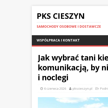
PKS CIESZYN
SAMOCHODY OSOBOWE I DOSTAWCZE
WSPÓŁPRACA I KONTAKT
Jak wybrać tani ki
komunikacją, by ni
i noclegi
6 czerwca 2026
pkscieszyn.pl
Podr