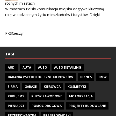
różnych miastach
W miastach Polski komunikacja miejska odgrywa kluczową
rolę w codziennym życiu mieszkańców i turystów. Dzięki …
PKSCieszyn
TAGI
AUDI
AUTA
AUTO
AUTO DETAILING
BADANIA PSYCHOLOGICZNE KIEROWCÓW
BIZNES
BMW
FIRMA
GARAŻE
KIEROWCA
KOSMETYKI
KUPUJEMY
KURSY ZAWODOWE
MOTORYZACJA
PIENIĄDZE
POMOC DROGOWA
PROJEKTY BUDOWLANE
PRZEPROWADZKA
PRZEPROWADZKI