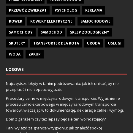
PRZEWÓZ ZWIERZĄT
PSYCHOLOG
REKLAMA
ROWER
ROWERY ELEKTRYCZNE
SAMOCHODOWE
SAMOCHODY
SAMOCHÓD
SKLEP ZOOLOGICZNY
SKUTERY
TRANSPORTER DLA KOTA
URODA
USŁUGI
WODA
ZAKUP
LOSOWE
Najczęstsze błędy w tanim podróżowaniu: jak ich unikać, by nie
przepłacić i nie zepsuć wyjazdu
Procedury celne w międzynarodowym transporcie: Wyjaśnienie
procesu celno-skarbowego w międzynarodowym transporcie
towarów, włączając w to dokumentację, deklaracje celne i wymogi.
Dom z garażem czy też lepszy będzie ten wolnostojący?
Tani wyjazd za granicę w tygodniu: jak znaleźć spokój i