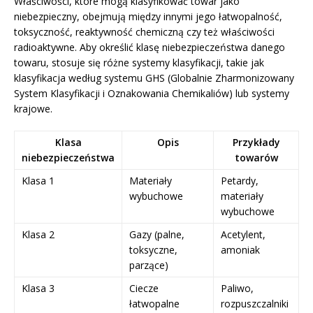
Właściwości, które mogą klasyfikować towar jako
niebezpieczny, obejmują między innymi jego łatwopalność,
toksyczność, reaktywność chemiczną czy też właściwości
radioaktywne. Aby określić klasę niebezpieczeństwa danego
towaru, stosuje się różne systemy klasyfikacji, takie jak
klasyfikacja według systemu GHS (Globalnie Zharmonizowany
System Klasyfikacji i Oznakowania Chemikaliów) lub systemy
krajowe.
Klasa
Opis
Przykłady
niebezpieczeństwa
towarów
Klasa 1
Materiały
Petardy,
wybuchowe
materiały
wybuchowe
Klasa 2
Gazy (palne,
Acetylent,
toksyczne,
amoniak
parzące)
Klasa 3
Ciecze
Paliwo,
łatwopalne
rozpuszczalniki