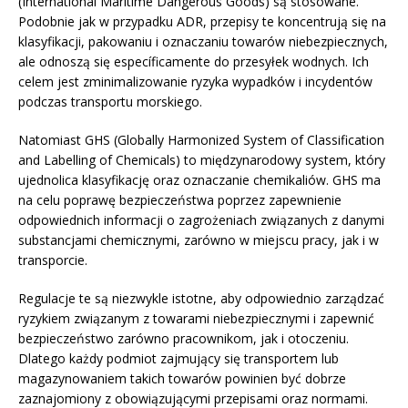
(International Maritime Dangerous Goods) są stosowane.
Podobnie jak w przypadku ADR, przepisy te koncentrują się na
klasyfikacji, pakowaniu i oznaczaniu towarów niebezpiecznych,
ale odnoszą się específicamente do przesyłek wodnych. Ich
celem jest zminimalizowanie ryzyka wypadków i incydentów
podczas transportu morskiego.
Natomiast GHS (Globally Harmonized System of Classification
and Labelling of Chemicals) to międzynarodowy system, który
ujednolica klasyfikację oraz oznaczanie chemikaliów. GHS ma
na celu poprawę bezpieczeństwa poprzez zapewnienie
odpowiednich informacji o zagrożeniach związanych z danymi
substancjami chemicznymi, zarówno w miejscu pracy, jak i w
transporcie.
Regulacje te są niezwykle istotne, aby odpowiednio zarządzać
ryzykiem związanym z towarami niebezpiecznymi i zapewnić
bezpieczeństwo zarówno pracownikom, jak i otoczeniu.
Dlatego każdy podmiot zajmujący się transportem lub
magazynowaniem takich towarów powinien być dobrze
zaznajomiony z obowiązującymi przepisami oraz normami.