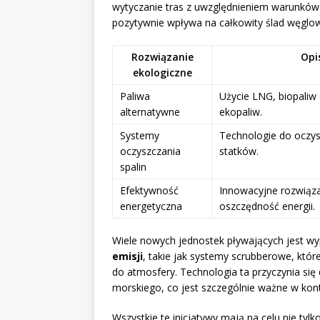
wytyczanie tras z uwzględnieniem warunków
pozytywnie wpływa na całkowity ślad węglow
Rozwiązanie
Opi
ekologiczne
Paliwa
Użycie LNG, biopaliw 
alternatywne
ekopaliw.
Systemy
Technologie do oczys
oczyszczania
statków.
spalin
Efektywność
Innowacyjne rozwiąza
energetyczna
oszczędność energii.
Wiele nowych jednostek pływających jest 
emisji
, takie jak systemy scrubberowe, któr
do atmosfery. Technologia ta przyczynia się
morskiego, co jest szczególnie ważne w ko
Wszystkie te inicjatywy mają na celu nie ty