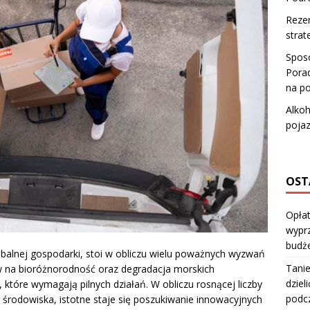
Rezer
strat
Spos
Porad
na po
Alkoh
pojaz
OST
Opłat
wyprz
budż
obalnej gospodarki, stoi w obliczu wielu poważnych wyzwań
Tanie
w na bioróżnorodność oraz degradacja morskich
dziel
które wymagają pilnych działań. W obliczu rosnącej liczby
podc
 środowiska, istotne staje się poszukiwanie innowacyjnych