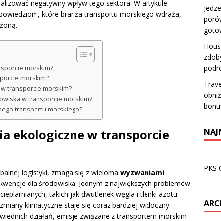
malizować negatywny wpływ tego sektora. W artykule
Jedze
powiedziom, które branża transportu morskiego wdraża,
porów
ażoną.
goto
House
zdoby
podr
nsporcie morskim?
nsporcie morskim?
Trave
 w transporcie morskim?
obniż
dowiska w transporcie morskim?
bonu
znego transportu morskiego?
NAJ
ia ekologiczne w transporcie
PKS 
balnej logistyki, zmaga się z wieloma
wyzwaniami
kwencje dla środowiska. Jednym z największych problemów
ieplarnianych, takich jak dwutlenek węgla i tlenki azotu.
ARC
zmiany klimatyczne staje się coraz bardziej widoczny.
powiednich działań, emisje związane z transportem morskim