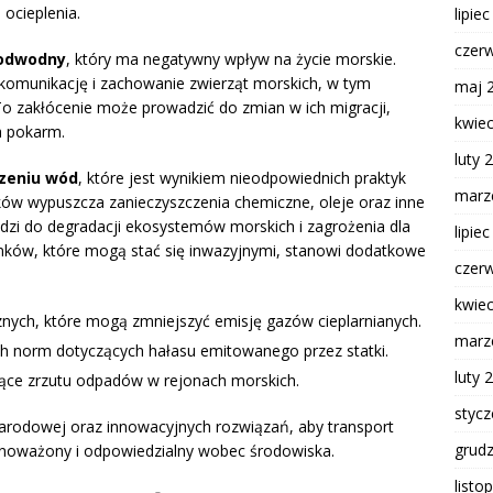
ocieplenia.
lipie
czer
podwodny
, który ma negatywny wpływ na życie morskie.
 komunikację i zachowanie zwierząt morskich, w tym
maj 
To zakłócenie może prowadzić do zmian w ich migracji,
kwie
a pokarm.
luty 
zeniu wód
, które jest wynikiem nieodpowiednich praktyk
marz
tków wypuszcza zanieczyszczenia chemiczne, oleje oraz inne
zi do degradacji ekosystemów morskich i zagrożenia dla
lipie
ków, które mogą stać się inwazyjnymi, stanowi dodatkowe
czer
kwie
nych, które mogą zmniejszyć emisję gazów cieplarnianych.
marz
h norm dotyczących hałasu emitowanego przez statki.
luty 
zące zrzutu odpadów w rejonach morskich.
styc
rodowej oraz innowacyjnych rozwiązań, aby transport
grud
wnoważony i odpowiedzialny wobec środowiska.
listo