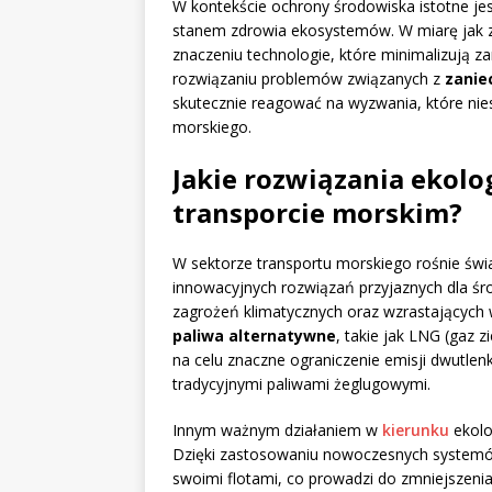
W kontekście ochrony środowiska istotne je
stanem zdrowia ekosystemów. W miarę jak zm
znaczeniu technologie, które minimalizują za
rozwiązaniu problemów związanych z
zanie
skutecznie reagować na wyzwania, które nies
morskiego.
Jakie rozwiązania ekol
transporcie morskim?
W sektorze transportu morskiego rośnie św
innowacyjnych rozwiązań przyjaznych dla śr
zagrożeń klimatycznych oraz wzrastających
paliwa alternatywne
, takie jak LNG (gaz 
na celu znaczne ograniczenie emisji dwutle
tradycyjnymi paliwami żeglugowymi.
Innym ważnym działaniem w
kierunku
ekolo
Dzięki zastosowaniu nowoczesnych systemó
swoimi flotami, co prowadzi do zmniejszeni