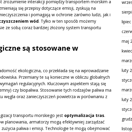
st zrozumienie interakcji pomiędzy transportem morskim a
wrze
ieniają się przepisy dotyczące emisji, zyskują na
sierp
nieczyszczenia i pomagają w ochronie zarówno ludzi, jak i
czyszczeniem wód
. Tylko w ten sposób możemy
lipie
ie ze sobą coraz bardziej złożony system transportu
czer
maj 
ogiczne są stosowane w
kwie
marz
luty 
iadomość ekologiczna, co przekłada się na wprowadzanie
odowiska. Przemiany te są konieczne w obliczu globalnych
styc
 wymagań regulacyjnych. Kluczowym aspektem stają się
marz
ziemny) czy biopaliwa. Stosowanie tych rodzajów paliwa ma
nku węgla oraz zanieczyszczeń powietrza w porównaniu z
luty 
styc
gizacji transportu morskiego jest
optymalizacja tras
.
grud
w planowania, armatorzy mogą efektywniej zarządzać
a zużycia paliwa i emisji. Technologie te mogą obejmować
listo