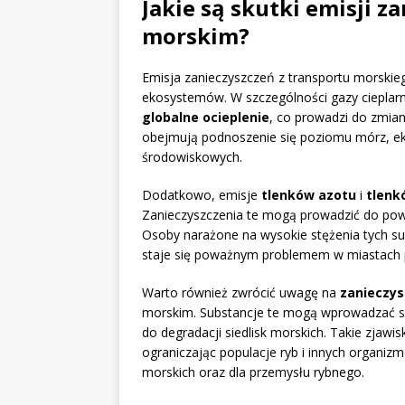
Jakie są skutki emisji z
morskim?
Emisja zanieczyszczeń z transportu morskie
ekosystemów. W szczególności gazy cieplarni
globalne ocieplenie
, co prowadzi do zmian 
obejmują podnoszenie się poziomu mórz, e
środowiskowych.
Dodatkowo, emisje
tlenków azotu
i
tlenk
Zanieczyszczenia te mogą prowadzić do po
Osoby narażone na wysokie stężenia tych s
staje się poważnym problemem w miastach 
Warto również zwrócić uwagę na
zanieczys
morskim. Substancje te mogą wprowadzać szk
do degradacji siedlisk morskich. Takie zja
ograniczając populacje ryb i innych organi
morskich oraz dla przemysłu rybnego.