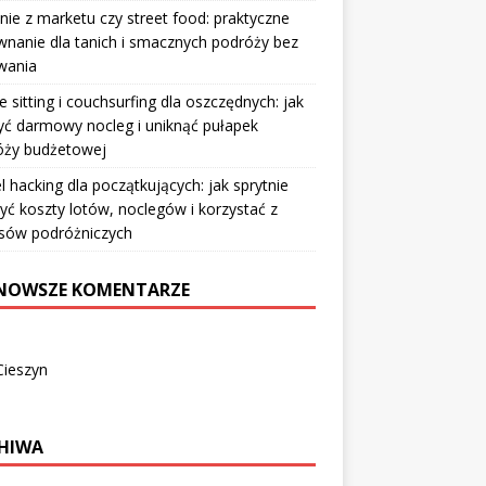
nie z marketu czy street food: praktyczne
nanie dla tanich i smacznych podróży bez
wania
 sitting i couchsurfing dla oszczędnych: jak
ć darmowy nocleg i uniknąć pułapek
óży budżetowej
l hacking dla początkujących: jak sprytnie
yć koszty lotów, noclegów i korzystać z
sów podróżniczych
NOWSZE KOMENTARZE
Cieszyn
HIWA