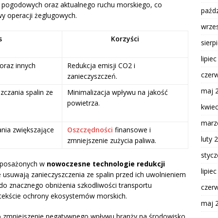
 pogodowych oraz aktualnego ruchu morskiego, co
paźdz
y operacji żeglugowych.
wrze
s
Korzyści
sierp
lipie
oraz innych
Redukcja emisji CO2 i
czer
zanieczyszczeń.
maj 
zczania spalin ze
Minimalizacja wpływu na jakość
powietrza.
kwie
marz
nia zwiększające
Oszczędności
finansowe i
luty 
zmniejszenie zużycia paliwa.
styc
wyposażonych w
nowoczesne technologie redukcji
lipie
e usuwają zanieczyszczenia ze spalin przed ich uwolnieniem
 do znacznego obniżenia szkodliwości transportu
czer
ntekście ochrony ekosystemów morskich.
maj 
lko zmniejszenie negatywnego wpływu branży na środowisko,