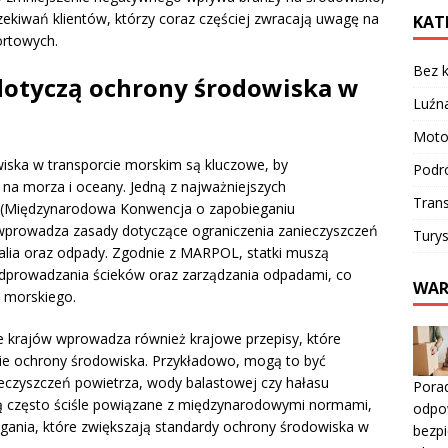
zekiwań klientów, którzy coraz częściej zwracają uwagę na
KAT
ortowych.
Bez k
 dotyczą ochrony środowiska w
Luźn
Moto
iska w transporcie morskim są kluczowe, by
Podr
na morza i oceany. Jedną z najważniejszych
Trans
(Międzynarodowa Konwencja o zapobieganiu
a wprowadza zasady dotyczące ograniczenia zanieczyszczeń
Turys
kalia oraz odpady. Zgodnie z MARPOL, statki muszą
odprowadzania ścieków oraz zarządzania odpadami, co
WAR
 morskiego.
 krajów wprowadza również krajowe przepisy, które
ie ochrony środowiska. Przykładowo, mogą to być
nieczyszczeń powietrza, wody balastowej czy hałasu
Pora
są często ściśle powiązane z międzynarodowymi normami,
odpow
ia, które zwiększają standardy ochrony środowiska w
bezpi