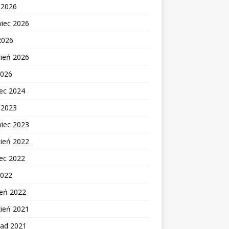
c 2026
wiec 2026
2026
cień 2026
2026
ec 2024
c 2023
wiec 2023
cień 2022
ec 2022
2022
zeń 2022
zień 2021
pad 2021