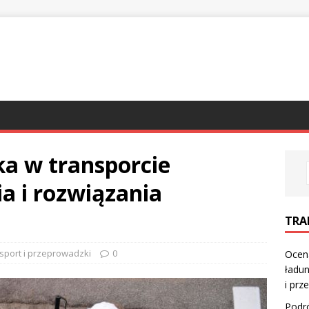
a w transporcie
 i rozwiązania
TRA
sport i przeprowadzki
0
Ocena
ładun
i prz
Podró