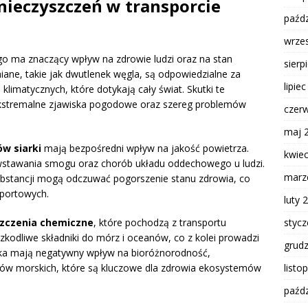
anieczyszczeń w transporcie
paźdz
wrze
go ma znaczący wpływ na zdrowie ludzi oraz na stan
sierp
ane, takie jak dwutlenek węgla, są odpowiedzialne za
lipie
klimatycznych, które dotykają cały świat. Skutki te
kstremalne zjawiska pogodowe oraz szereg problemów
czer
maj 
ów siarki
mają bezpośredni wpływ na jakość powietrza.
kwie
wstawania smogu oraz chorób układu oddechowego u ludzi.
marz
ubstancji mogą odczuwać pogorszenie stanu zdrowia, co
portowych.
luty 
styc
zczenia chemiczne
, które pochodzą z transportu
odliwe składniki do mórz i oceanów, co z kolei prowadzi
grud
wiska mają negatywny wpływ na bioróżnorodność,
listo
zmów morskich, które są kluczowe dla zdrowia ekosystemów
paźdz