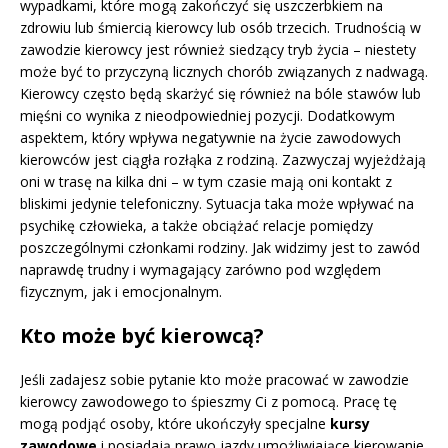
wypadkami, które mogą zakończyć się uszczerbkiem na
zdrowiu lub śmiercią kierowcy lub osób trzecich. Trudnością w
zawodzie kierowcy jest również siedzący tryb życia – niestety
może być to przyczyną licznych chorób związanych z nadwagą.
Kierowcy często będą skarżyć się również na bóle stawów lub
mięśni co wynika z nieodpowiedniej pozycji. Dodatkowym
aspektem, który wpływa negatywnie na życie zawodowych
kierowców jest ciągła rozłąka z rodziną. Zazwyczaj wyjeżdżają
oni w trasę na kilka dni – w tym czasie mają oni kontakt z
bliskimi jedynie telefoniczny. Sytuacja taka może wpływać na
psychikę człowieka, a także obciążać relacje pomiędzy
poszczególnymi członkami rodziny. Jak widzimy jest to zawód
naprawdę trudny i wymagający zarówno pod względem
fizycznym, jak i emocjonalnym.
Kto może być kierowcą?
Jeśli zadajesz sobie pytanie kto może pracować w zawodzie
kierowcy zawodowego to śpieszmy Ci z pomocą. Pracę tę
mogą podjąć osoby, które ukończyły specjalne
kursy
zawodowe
i posiadają prawo jazdy umożliwiające kierowanie