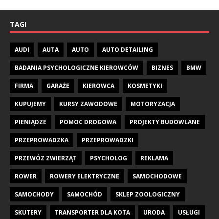
TAGI
AUDI
AUTA
AUTO
AUTO DETAILING
BADANIA PSYCHOLOGICZNE KIEROWCÓW
BIZNES
BMW
FIRMA
GARAŻE
KIEROWCA
KOSMETYKI
KUPUJEMY
KURSY ZAWODOWE
MOTORYZACJA
PIENIĄDZE
POMOC DROGOWA
PROJEKTY BUDOWLANE
PRZEPROWADZKA
PRZEPROWADZKI
PRZEWÓZ ZWIERZĄT
PSYCHOLOG
REKLAMA
ROWER
ROWERY ELEKTRYCZNE
SAMOCHODOWE
SAMOCHODY
SAMOCHÓD
SKLEP ZOOLOGICZNY
SKUTERY
TRANSPORTER DLA KOTA
URODA
USŁUGI