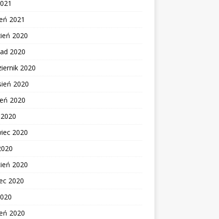
2021
zeń 2021
zień 2020
pad 2020
iernik 2020
sień 2020
ień 2020
c 2020
wiec 2020
2020
cień 2020
ec 2020
2020
zeń 2020