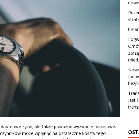
nowe
Rezer
strat
treni
Logi
Omówi
zarz
międ
Nowo
Innow
bezp
Tran
jest 
tran
ok w nowe życie, ale także poważne wyzwanie finansowe.
OST
le czynników może wpłynąć na ostateczne koszty tego