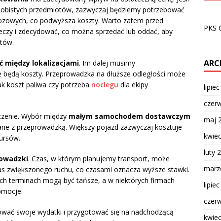
sobistych przedmiotów, zazwyczaj będziemy potrzebować
ozowych, co podwyższa koszty. Warto zatem przed
PKS 
eczy i zdecydować, co można sprzedać lub oddać, aby
otów.
ARC
ć między lokalizacjami
. Im dalej musimy
e będą koszty. Przeprowadzka na dłuższe odległości może
ak koszt paliwa czy potrzeba
noclegu
dla ekipy
lipie
czer
czenie. Wybór między
małym samochodem dostawczym
maj 
ane z przeprowadzką. Większy pojazd zazwyczaj kosztuje
kwie
kursów.
luty 
rowadzki
. Czas, w którym planujemy transport, może
marz
zas zwiększonego ruchu, co czasami oznacza wyższe stawki.
ch terminach mogą być tańsze, a w niektórych firmach
lipie
omocje.
czer
anować swoje wydatki i przygotować się na nadchodzącą
kwie