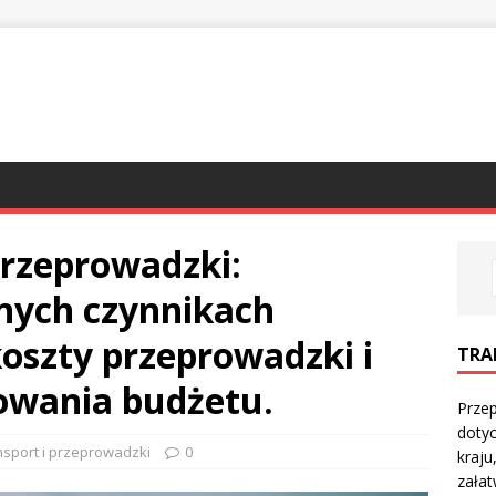
przeprowadzki:
nych czynnikach
oszty przeprowadzki i
TRA
owania budżetu.
Prze
doty
nsport i przeprowadzki
0
kraju
załat