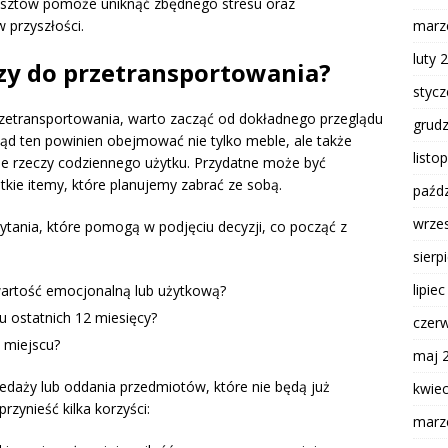
sztów pomoże uniknąć zbędnego stresu oraz
marz
 przyszłości.
luty 
czy do przetransportowania?
styc
rzetransportowania, warto zacząć od dokładnego przeglądu
grud
ąd ten powinien obejmować nie tylko meble, ale także
listo
nne rzeczy codziennego użytku. Przydatne może być
tkie itemy, które planujemy zabrać ze sobą.
paźdz
wrze
ytania, które pomogą w podjęciu decyzji, co począć z
sierp
lipie
wartość emocjonalną lub użytkową?
 ostatnich 12 miesięcy?
czer
 miejscu?
maj 
zedaży lub oddania przedmiotów, które nie będą już
kwie
zynieść kilka korzyści:
marz