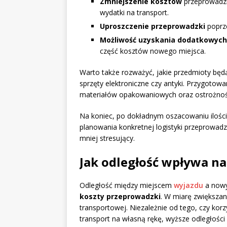
Zmniejszenie kosztów
przeprowadzk
wydatki na transport.
Uproszczenie przeprowadzki
poprze
Możliwość uzyskania dodatkowych
część kosztów nowego miejsca.
Warto także rozważyć, jakie przedmioty będą
sprzęty elektroniczne czy antyki. Przygoto
materiałów opakowaniowych oraz ostrożnośc
Na koniec, po dokładnym oszacowaniu ilości
planowania konkretnej logistyki przeprowadzk
mniej stresujący.
Jak odległość wpływa n
Odległość między miejscem
wyjazdu
a nowy
koszty przeprowadzki
. W miarę zwiększan
transportowej. Niezależnie od tego, czy kor
transport na własną rękę, wyższe odległości