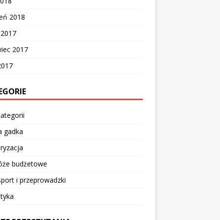
2018
zeń 2018
c 2017
wiec 2017
2017
EGORIE
ategorii
a gadka
ryzacja
óże budżetowe
port i przeprowadzki
tyka