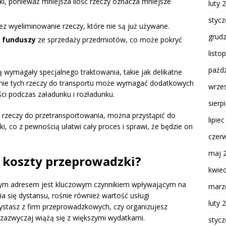
i, ponieważ mniejsza ilość rzeczy oznacza mniejsze
luty 
styc
z wyeliminowanie rzeczy, które nie są już używane.
grud
 funduszy
ze sprzedaży przedmiotów, co może pokryć
listo
paźdz
 wymagały specjalnego traktowania, takie jak delikatne
wanie tych rzeczy do transportu może wymagać dodatkowych
wrze
i podczas załadunku i rozładunku.
sierp
 rzeczy do przetransportowania, można przystąpić do
lipie
i, co z pewnością ułatwi cały proces i sprawi, że będzie on
czer
maj 
a koszty przeprowadzki?
kwie
m adresem jest kluczowym czynnikiem wpływającym na
marz
ia się dystansu, rośnie również wartość usługi
luty 
zystasz z firm przeprowadzkowych, czy organizujesz
 zazwyczaj wiążą się z większymi wydatkami.
styc