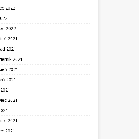
ec 2022
2022
zeń 2022
zień 2021
pad 2021
iernik 2021
sień 2021
ień 2021
c 2021
wiec 2021
2021
cień 2021
ec 2021