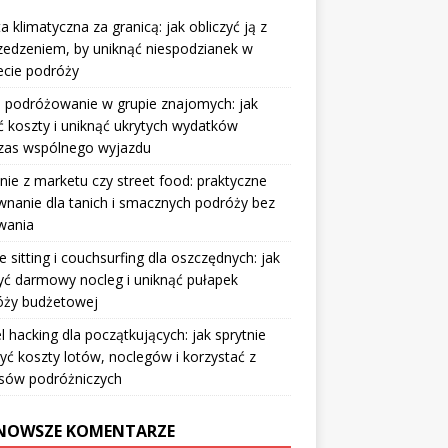
a klimatyczna za granicą: jak obliczyć ją z
edzeniem, by uniknąć niespodzianek w
ecie podróży
 podróżowanie w grupie znajomych: jak
ić koszty i uniknąć ukrytych wydatków
zas wspólnego wyjazdu
nie z marketu czy street food: praktyczne
nanie dla tanich i smacznych podróży bez
wania
 sitting i couchsurfing dla oszczędnych: jak
ć darmowy nocleg i uniknąć pułapek
óży budżetowej
l hacking dla początkujących: jak sprytnie
yć koszty lotów, noclegów i korzystać z
sów podróżniczych
NOWSZE KOMENTARZE