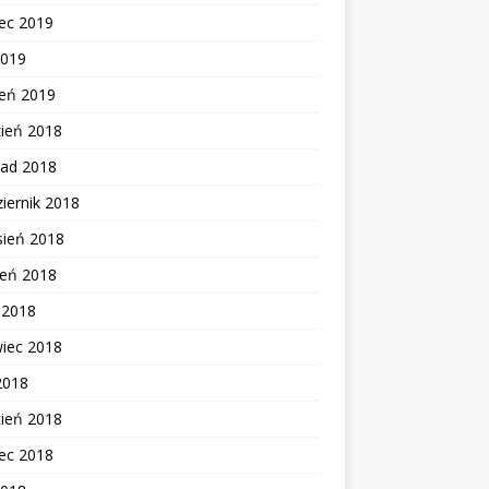
ec 2019
2019
zeń 2019
zień 2018
pad 2018
iernik 2018
sień 2018
ień 2018
c 2018
wiec 2018
2018
cień 2018
ec 2018