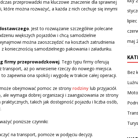
luty 
dczas przeprowadzki ma kluczowe znaczenie dla sprawnej
cji, które można rozważyć, a każda z nich cechuje się innymi
styc
lipie
dostawczego
. Jest to rozwiązanie szczególnie polecane
czer
adzeniu większych pojazdów i chcą samodzielnie
maj 
wynajmowi można zaoszczędzić na kosztach zatrudnienia
o z koniecznością samodzielnego pakowania i załadunku.
KAT
ug firmy przeprowadzkowej
. Tego typu firmy oferują
transport, aż po wniesienie rzeczy do nowego miejsca.
Bez k
 to zapewnia ona spokój i wygodę w trakcie całej operacji.
Luźn
y może obejmować pomoc ze strony
rodziny
lub przyjaciół.
Moto
, ale wymaga dobrej organizacji i zaangażowania ze strony
 praktycznych, takich jak dostępność pojazdu i liczba osób,
Podr
.
Trans
ważyć poniższe czynniki:
Turys
aczyć na transport, pomoże w podjęciu decyzji.