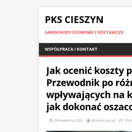
PKS CIESZYN
SAMOCHODY OSOBOWE I DOSTAWCZE
WSPÓŁPRACA I KONTAKT
Jak ocenić koszty 
Przewodnik po róż
wpływających na k
jak dokonać oszac
26 kwietnia 2022
pkscieszyn.pl
Tra