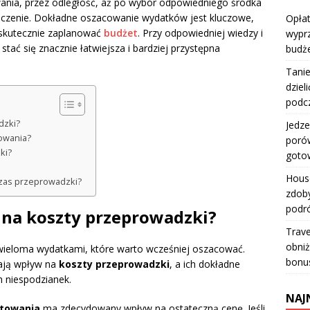
wania, przez odległość, aż po wybór odpowiedniego środka
aczenie. Dokładne oszacowanie wydatków jest kluczowe,
Opłat
 skutecznie zaplanować
budżet
. Przy odpowiedniej wiedzy i
wyprz
tać się znacznie łatwiejsza i bardziej przystępna
budż
Tanie
dziel
podc
dzki?
Jedze
towania?
porów
ki?
goto
House
czas przeprowadzki?
zdoby
podr
 na koszty przeprowadzki?
Trave
obniż
 wieloma wydatkami, które warto wcześniej oszacować.
bonu
mają wpływ na
koszty przeprowadzki
, a ich dokładne
 niespodzianek.
NAJ
rtowania
ma zdecydowany wpływ na ostateczną cenę. Jeśli