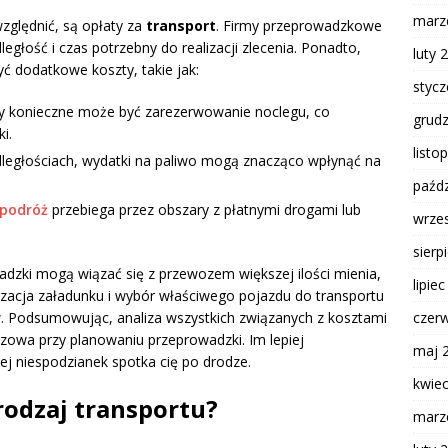
marz
zględnić, są opłaty za
transport
. Firmy przeprowadzkowe
egłość i czas potrzebny do realizacji zlecenia. Ponadto,
luty 
ć dodatkowe koszty, takie jak:
styc
ży konieczne może być zarezerwowanie noclegu, co
grud
i.
listo
dległościach, wydatki na paliwo mogą znacząco wpłynąć na
paźdz
podróż
przebiega przez obszary z płatnymi drogami lub
wrze
sierp
adzki mogą wiązać się z przewozem większej ilości mienia,
lipie
zacja załadunku i wybór właściwego pojazdu do transportu
czer
 Podsumowując, analiza wszystkich związanych z kosztami
czowa przy planowaniu przeprowadzki. Im lepiej
maj 
ej niespodzianek spotka cię po drodze.
kwie
rodzaj transportu?
marz