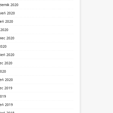
iernik 2020
sień 2020
ień 2020
c 2020
wiec 2020
2020
cień 2020
ec 2020
2020
zeń 2020
ec 2019
2019
zeń 2019
zień 2018