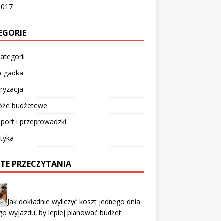
2017
EGORIE
ategorii
a gadka
ryzacja
óże budżetowe
port i przeprowadzki
tyka
TE PRZECZYTANIA
Jak dokładnie wyliczyć koszt jednego dnia
go wyjazdu, by lepiej planować budżet