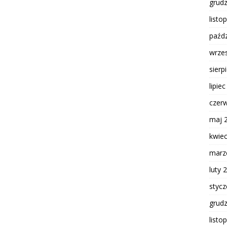
grud
listo
paźdz
wrze
sierp
lipie
czer
maj 
kwie
marz
luty 
styc
grud
listo