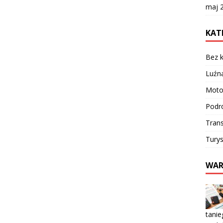
maj 
KAT
Bez k
Luźn
Moto
Podr
Trans
Turys
WAR
tanie