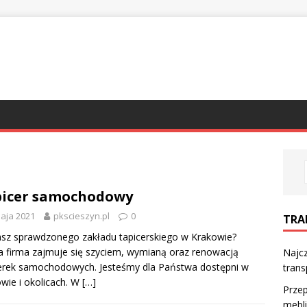
picer samochodowy
aja 2021
pkscieszyn.pl
0
TRA
sz sprawdzonego zakładu tapicerskiego w Krakowie?
 firma zajmuje się szyciem, wymianą oraz renowacją
Najc
erek samochodowych. Jesteśmy dla Państwa dostępni w
trans
wie i okolicach. W
[…]
Prze
mebli