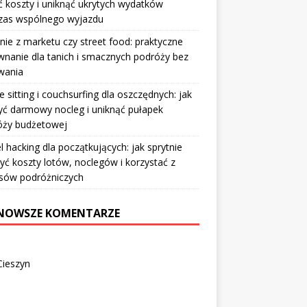
ić koszty i uniknąć ukrytych wydatków
zas wspólnego wyjazdu
nie z marketu czy street food: praktyczne
nanie dla tanich i smacznych podróży bez
wania
 sitting i couchsurfing dla oszczędnych: jak
ć darmowy nocleg i uniknąć pułapek
óży budżetowej
l hacking dla początkujących: jak sprytnie
yć koszty lotów, noclegów i korzystać z
sów podróżniczych
NOWSZE KOMENTARZE
Cieszyn