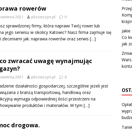
prawa rowerów
Prze
Komp
kwietnia 2021
pkscieszyn.pl
0
krajo
sz sprawdzonej firmy, która naprawi Twój rower lub
Jakie
a jego serwisu w okolicy Katowic? Nasz firma zajmuje się
Co ki
i zleceniami jak: naprawa rowerów oraz serwis
[…]
jak z
Zmia
Wars
co zwracać uwagę wynajmując
konta
gazyn?
kwietnia 2021
pkscieszyn.pl
0
dzenie działalności gospodarczej, szczególnie jeżeli jest
OST
wiązana z branżą transportową, handlową oraz
kcyjną wymaga odpowiedniej ilości przestrzeni na
Opłat
chowywanie produktów i materiałów. W tym
[…]
wyprz
budż
moc drogowa.
Tanie