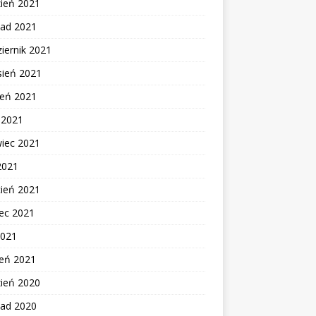
zień 2021
pad 2021
iernik 2021
sień 2021
ień 2021
c 2021
wiec 2021
2021
cień 2021
ec 2021
2021
zeń 2021
zień 2020
pad 2020