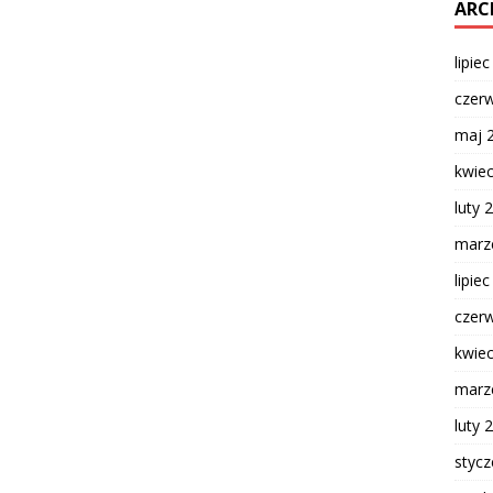
ARC
lipie
czer
maj 
kwie
luty 
marz
lipie
czer
kwie
marz
luty 
styc