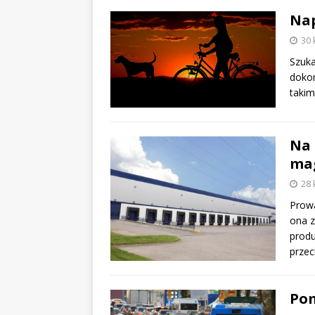
Na
30 
Szuka
dokon
takim
Na 
ma
28 
Prowa
ona z
produ
prze
Po