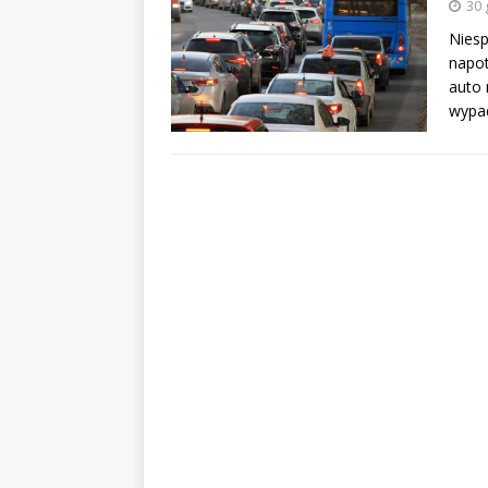
30 
Niesp
napot
auto 
wypa