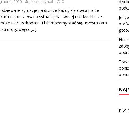
dziel
grudnia 2020
pkscieszyn.pl
0
podc
odziewane sytuacje na drodze Każdy kierowca może
kać niespodziewaną sytuację na swojej drodze. Nasze
Jedze
może ulec uszkodzeniu lub możemy stać się uczestnikami
porów
dku drogowego.
[…]
goto
House
zdoby
podr
Trave
obniż
bonu
NAJ
PKS 