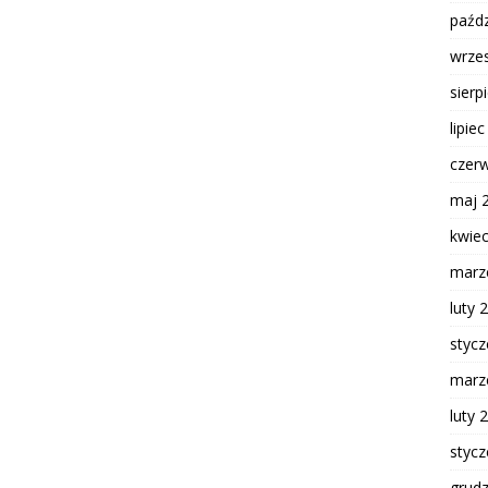
paźdz
wrze
sierp
lipie
czer
maj 
kwie
marz
luty 
styc
marz
luty 
styc
grud