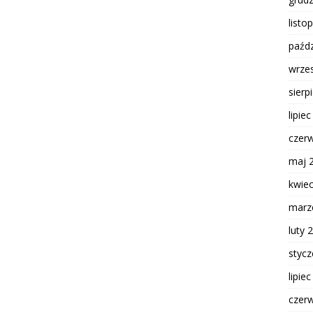
listo
paźdz
wrze
sierp
lipie
czer
maj 
kwie
marz
luty 
styc
lipie
czer