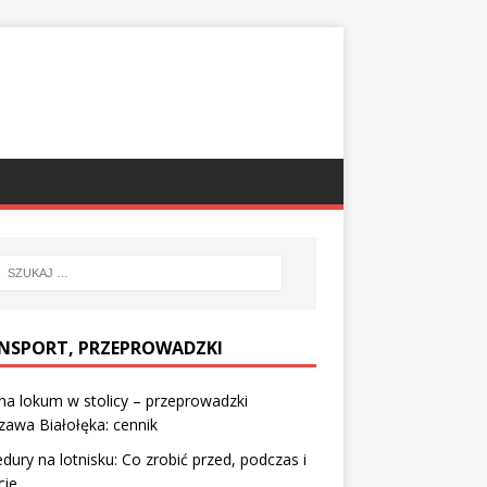
NSPORT, PRZEPROWADZKI
a lokum w stolicy – przeprowadzki
awa Białołęka: cennik
dury na lotnisku: Co zrobić przed, podczas i
cie