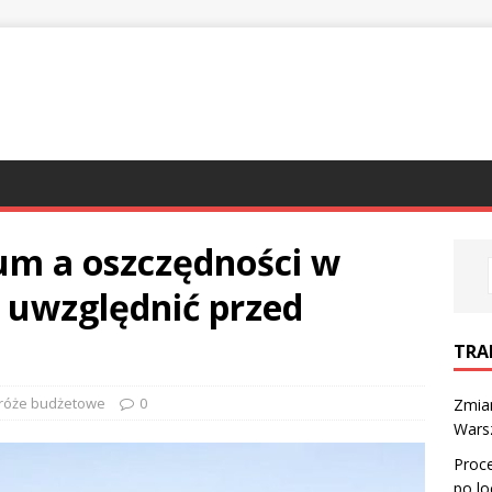
um a oszczędności w
o uwzględnić przed
TRA
róże budżetowe
0
Zmian
Warsz
Proce
po lo