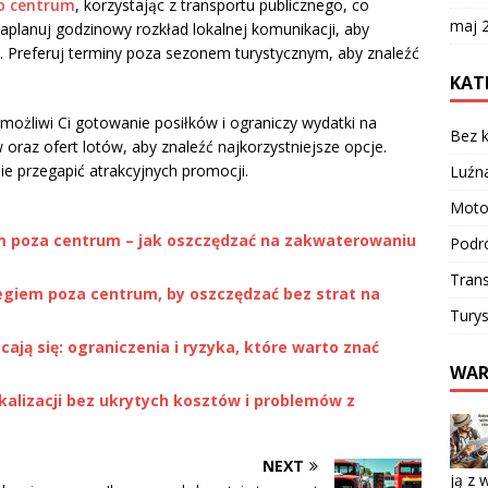
do centrum
, korzystając z transportu publicznego, co
maj 
aplanuj godzinowy rozkład lokalnej komunikacji, aby
 Preferuj terminy poza sezonem turystycznym, aby znaleźć
KAT
umożliwi Ci gotowanie posiłków i ograniczy wydatki na
Bez k
raz ofert lotów, aby znaleźć najkorzystniejsze opcje.
ie przegapić atrakcyjnych promocji.
Luźn
Moto
em poza centrum – jak oszczędzać na zakwaterowaniu
Podr
Trans
egiem poza centrum, by oszczędzać bez strat na
Turys
cają się: ograniczenia i ryzyka, które warto znać
WAR
okalizacji bez ukrytych kosztów i problemów z
NEXT
ją z 