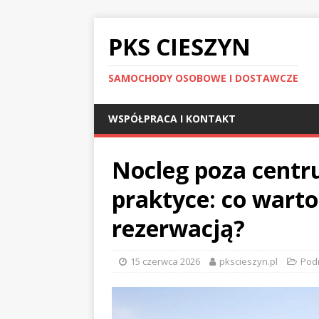
PKS CIESZYN
SAMOCHODY OSOBOWE I DOSTAWCZE
WSPÓŁPRACA I KONTAKT
Nocleg poza centr
praktyce: co wart
rezerwacją?
15 czerwca 2026
pkscieszyn.pl
Pod