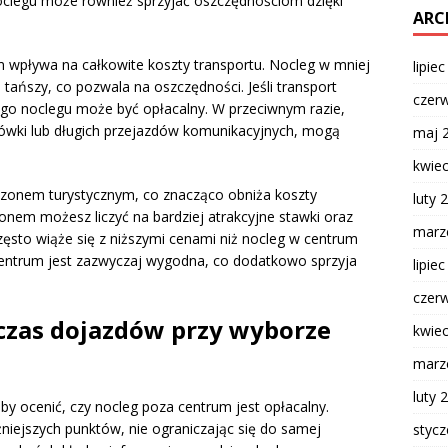
oclegu może również sprzyjać oszczędnościom dzięki
ARC
m wpływa na całkowite koszty transportu. Nocleg w mniej
lipie
tańszy, co pozwala na oszczędności. Jeśli transport
czer
akiego noclegu może być opłacalny. W przeciwnym razie,
sówki lub długich przejazdów komunikacyjnych, mogą
maj 
kwie
zonem turystycznym, co znacząco obniża koszty
luty 
onem możesz liczyć na bardziej atrakcyjne stawki oraz
marz
ęsto wiąże się z niższymi cenami niż nocleg w centrum
centrum jest zazwyczaj wygodna, co dodatkowo sprzyja
lipie
czer
 czas dojazdów przy wyborze
kwie
marz
luty 
by ocenić, czy nocleg poza centrum jest opłacalny.
niejszych punktów, nie ograniczając się do samej
styc