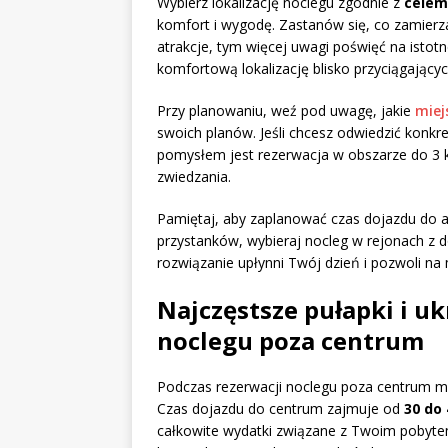
Wybierz lokalizację noclegu zgodnie z
celem
komfort i wygodę. Zastanów się, co zamierza
atrakcje, tym więcej uwagi poświęć na istot
komfortową lokalizację blisko przyciągający
Przy planowaniu, weź pod uwagę, jakie
miej
swoich planów. Jeśli chcesz odwiedzić konkre
pomysłem jest rezerwacja w obszarze do 3
zwiedzania.
Pamiętaj, aby zaplanować czas dojazdu do atr
przystanków, wybieraj nocleg w rejonach z 
rozwiązanie upłynni Twój dzień i pozwoli n
Najczęstsze pułapki i uk
noclegu poza centrum
Podczas rezerwacji noclegu poza centrum mi
Czas dojazdu do centrum zajmuje od
30 do
całkowite wydatki związane z Twoim pobytem.