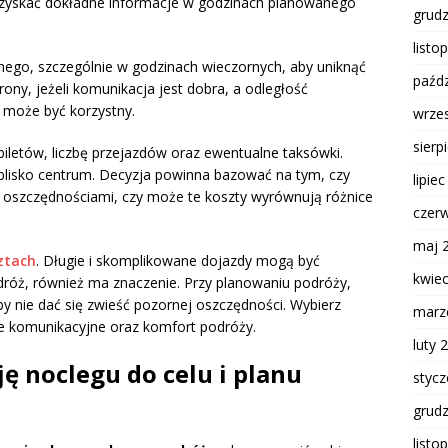
by uzyskać dokładne informacje w godzinach planowanego
grud
listo
znego, szczególnie w godzinach wieczornych, aby uniknąć
paźdz
rony, jeżeli komunikacja jest dobra, a odległość
 może być korzystny.
wrze
sierp
biletów, liczbę przejazdów oraz ewentualne taksówki.
 blisko centrum. Decyzja powinna bazować na tym, czy
lipie
i oszczędnościami, czy może te koszty wyrównują różnice
czer
maj 
ztach
. Długie i skomplikowane dojazdy mogą być
kwie
dróż, również ma znaczenie. Przy planowaniu podróży,
aby nie dać się zwieść pozornej oszczędności. Wybierz
marz
e komunikacyjne oraz komfort podróży.
luty 
ę noclegu do celu i planu
styc
grud
listo