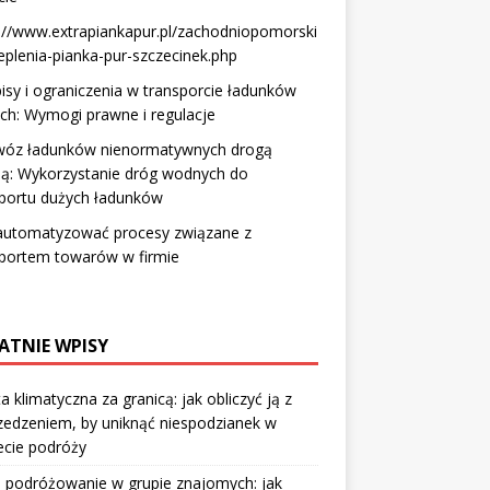
://www.extrapiankapur.pl/zachodniopomorski
eplenia-pianka-pur-szczecinek.php
isy i ograniczenia w transporcie ładunków
ich: Wymogi prawne i regulacje
wóz ładunków nienormatywnych drogą
ą: Wykorzystanie dróg wodnych do
sportu dużych ładunków
zautomatyzować procesy związane z
sportem towarów w firmie
ATNIE WPISY
a klimatyczna za granicą: jak obliczyć ją z
edzeniem, by uniknąć niespodzianek w
ecie podróży
 podróżowanie w grupie znajomych: jak