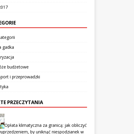
2017
EGORIE
ategorii
a gadka
ryzacja
óże budżetowe
port i przeprowadzki
tyka
TE PRZECZYTANIA
Opłata klimatyczna za granicą: jak obliczyć
wyprzedzeniem, by uniknąć niespodzianek w