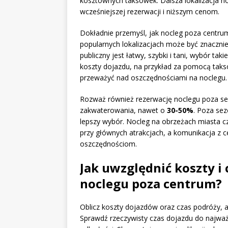
kosztownych taksówek. Dalsza lokalizacja n
wcześniejszej rezerwacji i niższym cenom.
Dokładnie przemyśl, jak nocleg poza centru
popularnych lokalizacjach może być znacznie 
publiczny jest łatwy, szybki i tani, wybór t
koszty dojazdu, na przykład za pomocą tak
przeważyć nad oszczędnościami na noclegu.
Rozważ również rezerwację noclegu poza se
zakwaterowania, nawet o
30-50%
. Poza sez
lepszy wybór. Nocleg na obrzeżach miasta cz
przy głównych atrakcjach, a komunikacja z 
oszczędnościom.
Jak uwzględnić koszty i
noclegu poza centrum?
Oblicz koszty dojazdów oraz czas podróży, a
Sprawdź rzeczywisty czas dojazdu do najważ