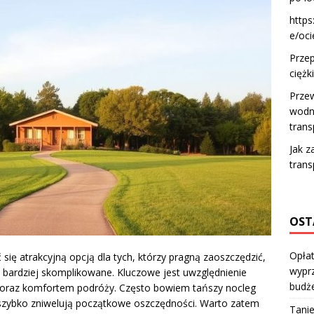
https
e/oci
Przep
ciężk
Prze
wodn
tran
Jak 
tran
OST
Opłat
ę atrakcyjną opcją dla tych, którzy pragną zaoszczędzić,
wyprz
 bardziej skomplikowane. Kluczowe jest uwzględnienie
budż
 oraz komfortem podróży. Często bowiem tańszy nocleg
 szybko zniwelują początkowe oszczędności. Warto zatem
Tanie