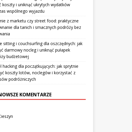
ić koszty i uniknąć ukrytych wydatków
zas wspólnego wyjazdu
nie z marketu czy street food: praktyczne
nanie dla tanich i smacznych podróży bez
wania
 sitting i couchsurfing dla oszczędnych: jak
ć darmowy nocleg i uniknąć pułapek
óży budżetowej
l hacking dla początkujących: jak sprytnie
yć koszty lotów, noclegów i korzystać z
sów podróżniczych
NOWSZE KOMENTARZE
Cieszyn