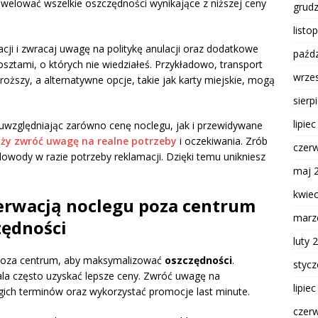
iwelować wszelkie oszczędności wynikające z niższej ceny
grud
listo
cji i zwracaj uwagę na politykę anulacji oraz dodatkowe
paźdz
kosztami, o których nie wiedziałeś. Przykładowo, transport
wrze
ższy, a alternatywne opcje, takie jak karty miejskie, mogą
sierp
lipie
 uwzględniając zarówno cenę noclegu, jak i przewidywane
ży zwróć uwagę na realne potrzeby
i oczekiwania. Zrób
czer
dowody w razie potrzeby reklamacji. Dzięki temu unikniesz
maj 
kwie
zerwacją noclegu poza centrum
marz
zędności
luty 
poza centrum, aby maksymalizować
oszczędności
.
styc
la często uzyskać lepsze ceny. Zwróć uwagę na
lipie
ogich terminów oraz wykorzystać promocje last minute.
czer