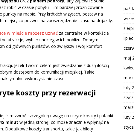
 wyjazdu
oraz
planem podróży
, aby zapewnić sobie
sz robić w czasie pobytu – im bardziej zróżnicowane
paźdz
ne punkty na mapie. Przy krótkich wizytach, postaw na
wrze
ch miejsc, co pozwoli na zaoszczędzenie czasu na dojazdy.
sierp
sce w mieście możesz uznać
za centralne w kontekście
lipie
tne atrakcje, wybierz nocleg w ich pobliżu. Dobrym
 km od głównych punktów, co zwiększy Twój komfort
czer
maj 
akcji. Jeżeli Twoim celem jest zwiedzanie z dużą ilością
kwie
dobrym dostępem do komunikacji miejskiej. Takie
marz
a maksymalne wykorzystanie czasu.
luty 
ryte koszty przy rezerwacji
styc
marz
ejskim zwróć szczególną uwagę na ukryte koszty i pułapki.
luty 
 45 minut
w jedną stronę, co może znacznie wpłynąć na
styc
 Dodatkowe koszty transportu, takie jak bilety