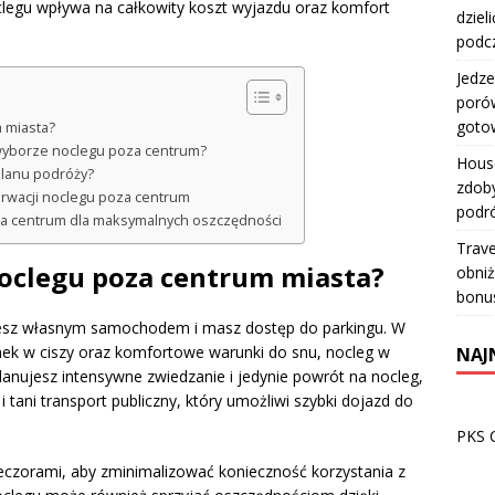
oclegu wpływa na całkowity koszt wyjazdu oraz komfort
dziel
podc
Jedze
porów
goto
 miasta?
 wyborze noclegu poza centrum?
House
planu podróży?
zdoby
zerwacji noclegu poza centrum
podr
za centrum dla maksymalnych oszczędności
Trave
noclegu poza centrum miasta?
obniż
bonu
esz własnym samochodem i masz dostęp do parkingu. W
ek w ciszy oraz komfortowe warunki do snu, nocleg w
NAJ
 planujesz intensywne zwiedzanie i jedynie powrót na nocleg,
 tani transport publiczny, który umożliwi szybki dojazd do
PKS 
czorami, aby zminimalizować konieczność korzystania z