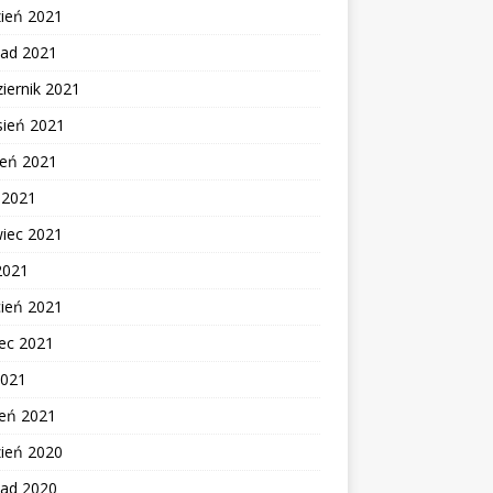
zień 2021
pad 2021
iernik 2021
sień 2021
ień 2021
c 2021
wiec 2021
2021
cień 2021
ec 2021
2021
zeń 2021
zień 2020
pad 2020