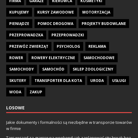
FIRMA
GARAŻE
KIEROWCA
KOSMETYKI
KUPUJEMY
KURSY ZAWODOWE
MOTORYZACJA
PIENIĄDZE
POMOC DROGOWA
PROJEKTY BUDOWLANE
PRZEPROWADZKA
PRZEPROWADZKI
PRZEWÓZ ZWIERZĄT
PSYCHOLOG
REKLAMA
ROWER
ROWERY ELEKTRYCZNE
SAMOCHODOWE
SAMOCHODY
SAMOCHÓD
SKLEP ZOOLOGICZNY
SKUTERY
TRANSPORTER DLA KOTA
URODA
USŁUGI
WODA
ZAKUP
LOSOWE
Jakie dokumenty i formalności są niezbędne w transporcie towarów
w firmie
Tani wyjazd za granicę na weekend: jak zaplanować city break bez