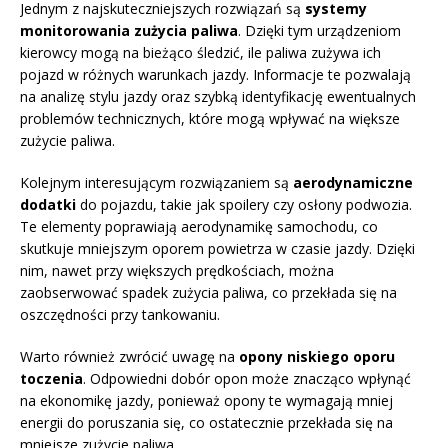
Jednym z najskuteczniejszych rozwiązań są
systemy
monitorowania zużycia paliwa
. Dzięki tym urządzeniom
kierowcy mogą na bieżąco śledzić, ile paliwa zużywa ich
pojazd w różnych warunkach jazdy. Informacje te pozwalają
na analizę stylu jazdy oraz szybką identyfikację ewentualnych
problemów technicznych, które mogą wpływać na większe
zużycie paliwa.
Kolejnym interesującym rozwiązaniem są
aerodynamiczne
dodatki
do pojazdu, takie jak spoilery czy osłony podwozia.
Te elementy poprawiają aerodynamikę samochodu, co
skutkuje mniejszym oporem powietrza w czasie jazdy. Dzięki
nim, nawet przy większych prędkościach, można
zaobserwować spadek zużycia paliwa, co przekłada się na
oszczędności przy tankowaniu.
Warto również zwrócić uwagę na
opony niskiego oporu
toczenia
. Odpowiedni dobór opon może znacząco wpłynąć
na ekonomikę jazdy, ponieważ opony te wymagają mniej
energii do poruszania się, co ostatecznie przekłada się na
mniejsze zużycie paliwa.