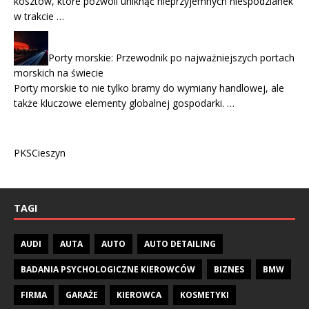
kosztów, które pozwoli uniknąć nieprzyjemnych niespodzianek
w trakcie …
Porty morskie: Przewodnik po najważniejszych portach
morskich na świecie
Porty morskie to nie tylko bramy do wymiany handlowej, ale
także kluczowe elementy globalnej gospodarki. …
PKSCieszyn
TAGI
AUDI
AUTA
AUTO
AUTO DETAILING
BADANIA PSYCHOLOGICZNE KIEROWCÓW
BIZNES
BMW
FIRMA
GARAŻE
KIEROWCA
KOSMETYKI