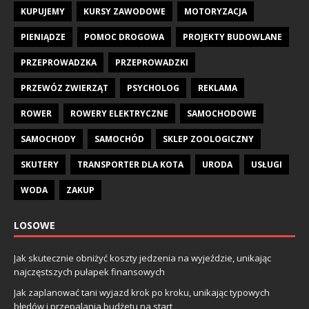
KUPUJEMY
KURSY ZAWODOWE
MOTORYZACJA
PIENIĄDZE
POMOC DROGOWA
PROJEKTY BUDOWLANE
PRZEPROWADZKA
PRZEPROWADZKI
PRZEWÓZ ZWIERZĄT
PSYCHOLOG
REKLAMA
ROWER
ROWERY ELEKTRYCZNE
SAMOCHODOWE
SAMOCHODY
SAMOCHÓD
SKLEP ZOOLOGICZNY
SKUTERY
TRANSPORTER DLA KOTA
URODA
USŁUGI
WODA
ZAKUP
LOSOWE
Jak skutecznie obniżyć koszty jedzenia na wyjeździe, unikając
najczęstszych pułapek finansowych
Jak zaplanować tani wyjazd krok po kroku, unikając typowych
błędów i przepalania budżetu na start