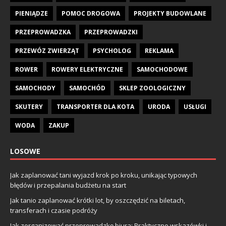
PIENIĄDZE
POMOC DROGOWA
PROJEKTY BUDOWLANE
PRZEPROWADZKA
PRZEPROWADZKI
PRZEWÓZ ZWIERZĄT
PSYCHOLOG
REKLAMA
ROWER
ROWERY ELEKTRYCZNE
SAMOCHODOWE
SAMOCHODY
SAMOCHÓD
SKLEP ZOOLOGICZNY
SKUTERY
TRANSPORTER DLA KOTA
URODA
USŁUGI
WODA
ZAKUP
LOSOWE
Jak zaplanować tani wyjazd krok po kroku, unikając typowych
błędów i przepalania budżetu na start
Jak tanio zaplanować krótki lot, by oszczędzić na biletach,
transferach i czasie podróży
Jak zorganizować przeprowadzkę biura: Praktyczne wskazówki i