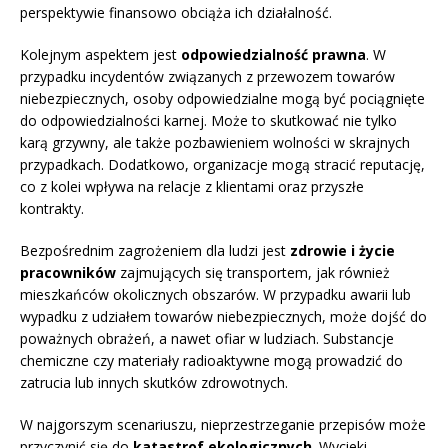
perspektywie finansowo obciąża ich działalność.
Kolejnym aspektem jest
odpowiedzialność prawna
. W
przypadku incydentów związanych z przewozem towarów
niebezpiecznych, osoby odpowiedzialne mogą być pociągnięte
do odpowiedzialności karnej. Może to skutkować nie tylko
karą grzywny, ale także pozbawieniem wolności w skrajnych
przypadkach. Dodatkowo, organizacje mogą stracić reputację,
co z kolei wpływa na relacje z klientami oraz przyszłe
kontrakty.
Bezpośrednim zagrożeniem dla ludzi jest
zdrowie i życie
pracowników
zajmujących się transportem, jak również
mieszkańców okolicznych obszarów. W przypadku awarii lub
wypadku z udziałem towarów niebezpiecznych, może dojść do
poważnych obrażeń, a nawet ofiar w ludziach. Substancje
chemiczne czy materiały radioaktywne mogą prowadzić do
zatrucia lub innych skutków zdrowotnych.
W najgorszym scenariuszu, nieprzestrzeganie przepisów może
przyczynić się do
katastrof ekologicznych
. Wycieki