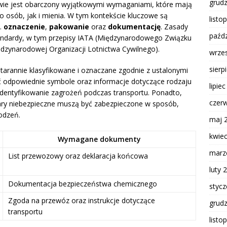
grud
wie jest obarczony wyjątkowymi wymaganiami, które mają
 osób, jak i mienia. W tym kontekście kluczowe są
listo
n.
oznaczenie
,
pakowanie
oraz
dokumentację
. Zasady
paźdz
andardy, w tym przepisy IATA (Międzynarodowego Związku
dzynarodowej Organizacji Lotnictwa Cywilnego).
wrze
sierp
tarannie klasyfikowane i oznaczane zgodnie z ustalonymi
 odpowiednie symbole oraz informacje dotyczące rodzaju
lipie
identyfikowanie zagrożeń podczas transportu. Ponadto,
czer
ry niebezpieczne muszą być zabezpieczone w sposób,
odzeń.
maj 
kwie
Wymagane dokumenty
marz
List przewozowy oraz deklaracja końcowa
luty 
Dokumentacja bezpieczeństwa chemicznego
styc
Zgoda na przewóz oraz instrukcje dotyczące
grud
transportu
listo