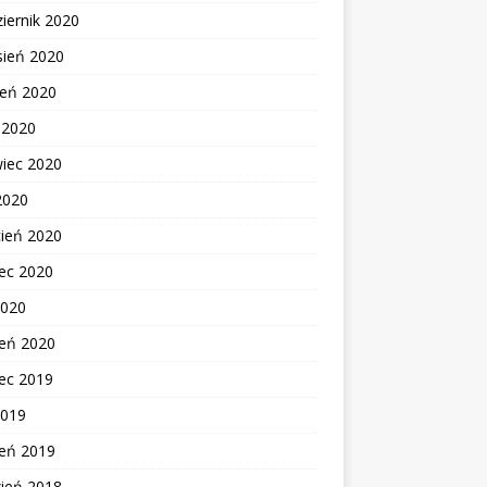
iernik 2020
sień 2020
ień 2020
c 2020
wiec 2020
2020
cień 2020
ec 2020
2020
zeń 2020
ec 2019
2019
zeń 2019
zień 2018