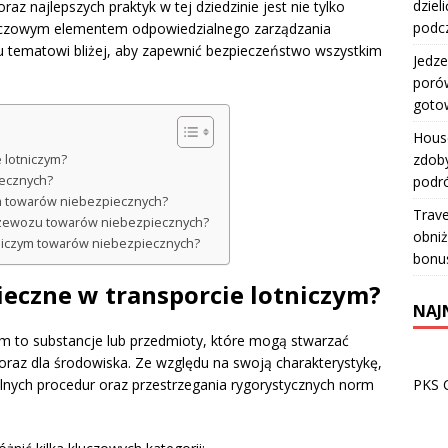
dziel
az najlepszych praktyk w tej dziedzinie jest nie tylko
podc
uczowym elementem odpowiedzialnego zarządzania
u tematowi bliżej, aby zapewnić bezpieczeństwo wszystkim
Jedze
porów
goto
House
zdoby
 lotniczym?
podr
iecznych?
ym towarów niebezpiecznych?
Trave
rzewozu towarów niebezpiecznych?
obniż
otniczym towarów niebezpiecznych?
bonu
ieczne w transporcie lotniczym?
NAJ
ym to substancje lub przedmioty, które mogą stwarzać
 oraz dla środowiska. Ze względu na swoją charakterystykę,
PKS 
nych procedur oraz przestrzegania rygorystycznych norm