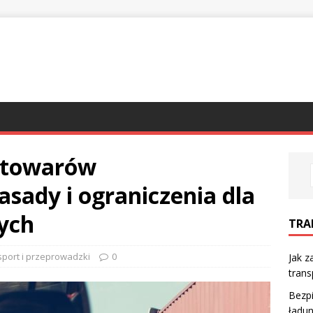
y towarów
asady i ograniczenia dla
ych
TRA
sport i przeprowadzki
0
Jak 
tran
Bezpi
ładun