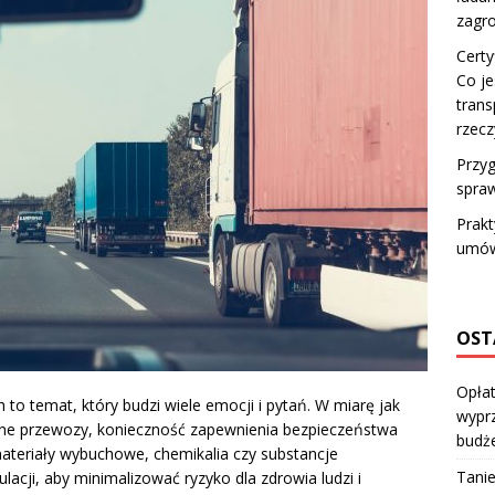
zagr
Certy
Co je
trans
rzecz
Przy
spraw
Prakt
umów
OST
Opłat
to temat, który budzi wiele emocji i pytań. W miarę jak
wyprz
wne przewozy, konieczność zapewnienia bezpieczeństwa
budż
materiały wybuchowe, chemikalia czy substancje
Tanie
cji, aby minimalizować ryzyko dla zdrowia ludzi i