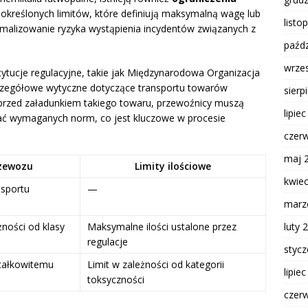
określonych limitów, które definiują maksymalną wagę lub
listo
malizowanie ryzyka wystąpienia incydentów związanych z
paźdz
wrze
stytucje regulacyjne, takie jak Międzynarodowa Organizacja
czegółowe wytyczne dotyczące transportu towarów
sierp
 przed załadunkiem takiego towaru, przewoźnicy muszą
lipie
egać wymaganych norm, co jest kluczowe w procesie
czer
maj 
zewozu
Limity ilościowe
kwie
nsportu
—
marz
luty 
żności od klasy
Maksymalne ilości ustalone przez
regulacje
styc
 całkowitemu
Limit w zależności od kategorii
lipie
toksyczności
czer