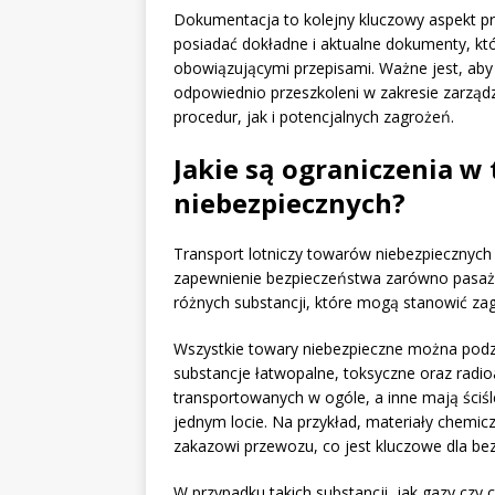
Dokumentacja to kolejny kluczowy aspekt p
posiadać dokładne i aktualne dokumenty, kt
obowiązującymi przepisami. Ważne jest, ab
odpowiednio przeszkoleni w zakresie zarząd
procedur, jak i potencjalnych zagrożeń.
Jakie są ograniczenia w
niebezpiecznych?
Transport lotniczy towarów niebezpiecznych
zapewnienie bezpieczeństwa zarówno pasażer
różnych substancji, które mogą stanowić za
Wszystkie towary niebezpieczne można podzie
substancje łatwopalne, toksyczne oraz radio
transportowanych w ogóle, a inne mają ściś
jednym locie. Na przykład, materiały chemi
zakazowi przewozu, co jest kluczowe dla be
W przypadku takich substancji, jak gazy czy 