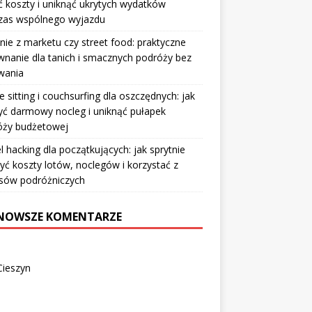
ić koszty i uniknąć ukrytych wydatków
zas wspólnego wyjazdu
nie z marketu czy street food: praktyczne
nanie dla tanich i smacznych podróży bez
wania
 sitting i couchsurfing dla oszczędnych: jak
ć darmowy nocleg i uniknąć pułapek
óży budżetowej
l hacking dla początkujących: jak sprytnie
yć koszty lotów, noclegów i korzystać z
sów podróżniczych
NOWSZE KOMENTARZE
Cieszyn