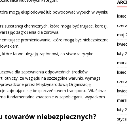
ić kilka kluczowych kategorii:
ARC
które mogą eksplodować lub powodować wybuch w wyniku
lipie
czer
z substancji chemicznych, które mogą być trujące, korozji,
warzając zagrożenia dla zdrowia.
maj 
 emitujące promieniowanie, które mogą być niebezpieczne
kwie
odowiskiem.
luty 
 które łatwo ulegają zapłonowi, co stwarza ryzyko
marz
kluczowa dla zapewnienia odpowiednich środków
lipie
t lotniczy, ze względu na szczególne warunki, wymaga
czer
jak wprowadzone przez Międzynarodową Organizację
tucje zajmujące się bezpieczeństwem transportu. Właściwe
kwie
 ma fundamentalne znaczenie w zapobieganiu wypadkom
marz
luty 
zu towarów niebezpiecznych?
styc