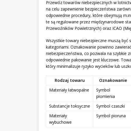
Przewóz towarów niebezpiecznych w lotnict
na celu zapewnienie bezpieczeństwa zarówno
odpowiednie procedury, które obejmują m.i
te są regulowane przez międzynarodowe st
Przewoźników Powietrznych) oraz ICAO (Mię
Wszystkie towary niebezpieczne muszą być s
kategoriami. Oznakowanie powinno zawierać
niebezpieczeństwa, co pozwala na szybkie z
odpowiednie pakowanie jest kluczowe. Towa
który minimalizuje ryzyko wycieków lub uszk
Rodzaj towaru
Oznakowanie
Materiały łatwopalne
Symbol
płomienia
Substancje toksyczne
Symbol czaszki
Materiały
Symbol pioruna
wybuchowe