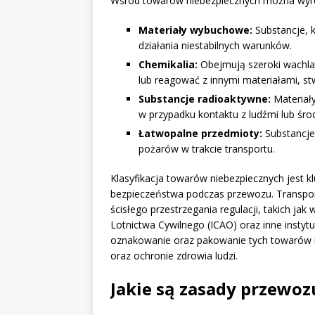
Wśród towarów niebezpiecznych można wyróżn
Materiały wybuchowe:
Substancje, 
działania niestabilnych warunków.
Chemikalia:
Obejmują szeroki wachlar
lub reagować z innymi materiałami, st
Substancje radioaktywne:
Materiały
w przypadku kontaktu z ludźmi lub śr
Łatwopalne przedmioty:
Substancje,
pożarów w trakcie transportu.
Klasyfikacja towarów niebezpiecznych jest 
bezpieczeństwa podczas przewozu. Transpor
ścisłego przestrzegania regulacji, takich 
Lotnictwa Cywilnego (ICAO) oraz inne insty
oznakowanie oraz pakowanie tych towarów
oraz ochronie zdrowia ludzi.
Jakie są zasady przewo