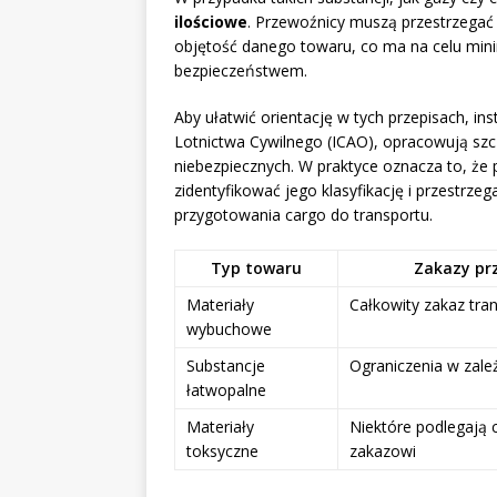
ilościowe
. Przewoźnicy muszą przestrzegać 
objętość danego towaru, co ma na celu mini
bezpieczeństwem.
Aby ułatwić orientację w tych przepisach, in
Lotnictwa Cywilnego (ICAO), opracowują sz
niebezpiecznych. W praktyce oznacza to, że
zidentyfikować jego klasyfikację i przestrz
przygotowania cargo do transportu.
Typ towaru
Zakazy pr
Materiały
Całkowity zakaz tra
wybuchowe
Substancje
Ograniczenia w zale
łatwopalne
Materiały
Niektóre podlegają
toksyczne
zakazowi