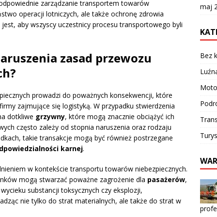
ż odpowiednie zarządzanie transportem towarów
maj 
ństwo operacji lotniczych, ale także ochronę zdrowia
 jest, aby wszyscy uczestnicy procesu transportowego byli
KAT
.
naruszenia zasad przewozu
Bez k
ch?
Luźn
Moto
piecznych prowadzi do poważnych konsekwencji, które
Podr
irmy zajmujące się logistyką. W przypadku stwierdzenia
na dotkliwe
grzywny
, które mogą znacznie obciążyć ich
Trans
wych często zależy od stopnia naruszenia oraz rodzaju
Turys
dkach, takie transakcje mogą być również postrzegane
dpowiedzialności karnej
.
WAR
nieniem w kontekście transportu towarów niebezpiecznych.
dunków mogą stwarzać poważne zagrożenie dla
pasażerów
,
ycieku substancji toksycznych czy eksplozji,
ząc nie tylko do strat materialnych, ale także do strat w
profe