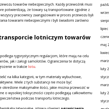
rzewozu towarów niebezpiecznych. Każdy przewoźnik musi
paźdz
óre potwierdzają, że towary są transportowane zgodnie z
wrze
y wszyscy pracownicy zaangażowani w proces przewozu byli
zania towarami niebezpiecznymi i byli świadomi zarówno
sierp
lipie
 transporcie lotniczym towarów
czer
maj 
kwie
 podlega rygorystycznym regulacjom, które mają na celu
marz
ów, jak i załogi samolotów. Ograniczenia te dotyczą
grożenie w trakcie
lotu
.
luty 
styc
lić na kilka kategorii, w tym materiały wybuchowe,
aktywne. Wiele z tych substancji nie może być
marz
le określone maksymalne ilości, jakie można przewozić w
luty 
czne o wysokiej toksyczności często podlegają całkowitemu
zpieczeństwa podczas transportu lotniczego.
styc
chemikalia łatwopalne, istnieją również
ograniczenia
grud