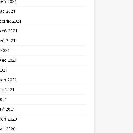
zień 2021
pad 2021
iernik 2021
sień 2021
ień 2021
c 2021
wiec 2021
2021
cień 2021
ec 2021
2021
zeń 2021
zień 2020
pad 2020