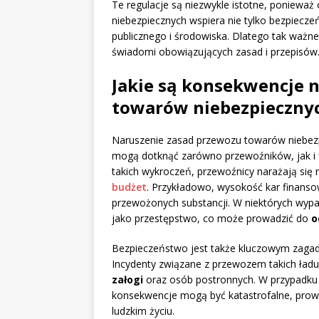
Te regulacje są niezwykle istotne, poniewa
niebezpiecznych wspiera nie tylko bezpiecze
publicznego i środowiska. Dlatego tak ważne
świadomi obowiązujących zasad i przepisów
Jakie są konsekwencje 
towarów niebezpieczny
Naruszenie zasad przewozu towarów niebez
mogą dotknąć zarówno przewoźników, jak i f
takich wykroczeń, przewoźnicy narażają się 
budżet
. Przykładowo, wysokość kar finanso
przewożonych substancji. W niektórych wypa
jako przestępstwo, co może prowadzić do
o
Bezpieczeństwo jest także kluczowym zagad
Incydenty związane z przewozem takich ła
załogi
oraz osób postronnych. W przypadku w
konsekwencje mogą być katastrofalne, prowad
ludzkim życiu.