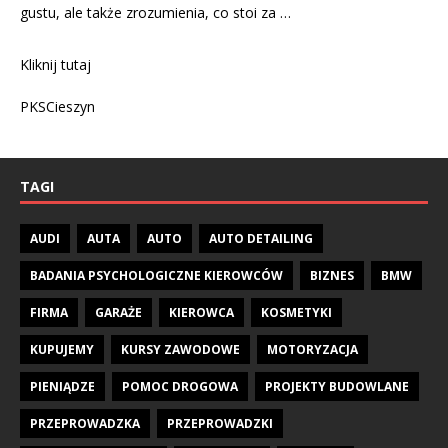
gustu, ale także zrozumienia, co stoi za …
Kliknij tutaj
PKSCieszyn
TAGI
AUDI
AUTA
AUTO
AUTO DETAILING
BADANIA PSYCHOLOGICZNE KIEROWCÓW
BIZNES
BMW
FIRMA
GARAŻE
KIEROWCA
KOSMETYKI
KUPUJEMY
KURSY ZAWODOWE
MOTORYZACJA
PIENIĄDZE
POMOC DROGOWA
PROJEKTY BUDOWLANE
PRZEPROWADZKA
PRZEPROWADZKI