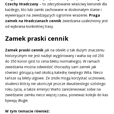
Czechy Hradczany
– to zdecydowanie właściwy kierunek dla
każdego, kto lubi zamki zachowane w doskonałym stanie i
wywierające na zwiedzających ogromne wrażenie.
Praga
zamek na Hradczanach cennik
zwiedzania uzależniony jest
od wybrania konkretnej trasy.
Zamek praski cennik
Zamek praski cennik
jak na obiekt o tak dużym znaczeniu
historycznym nie jest nazbyt wygórowany i waha się od 250
do 350 koron (jest to cena biletu normalnego). W ramach
zwiedzania można odwiedzić chociażby sam zamek jak
również górującą nad okolicą katedrę świętego Wita. Nieco
tańsze są bilety ulgowe. Ze zniżki mogą korzystać uczniowie,
studenci którzy nie ukończyli jeszcze dwudziestego szóstego
roku życia, a także emeryci Warto zarezerwować sobie na
zwiedzanie zamku nieco więcej czasu, ponieważ kolejki do kas
bywają długie.
W tym temacie również: