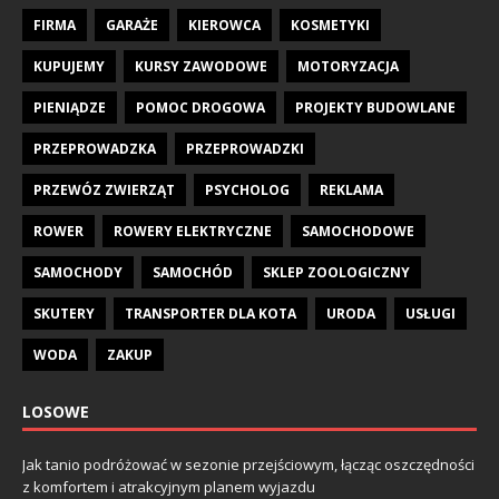
FIRMA
GARAŻE
KIEROWCA
KOSMETYKI
KUPUJEMY
KURSY ZAWODOWE
MOTORYZACJA
PIENIĄDZE
POMOC DROGOWA
PROJEKTY BUDOWLANE
PRZEPROWADZKA
PRZEPROWADZKI
PRZEWÓZ ZWIERZĄT
PSYCHOLOG
REKLAMA
ROWER
ROWERY ELEKTRYCZNE
SAMOCHODOWE
SAMOCHODY
SAMOCHÓD
SKLEP ZOOLOGICZNY
SKUTERY
TRANSPORTER DLA KOTA
URODA
USŁUGI
WODA
ZAKUP
LOSOWE
Jak tanio podróżować w sezonie przejściowym, łącząc oszczędności
z komfortem i atrakcyjnym planem wyjazdu